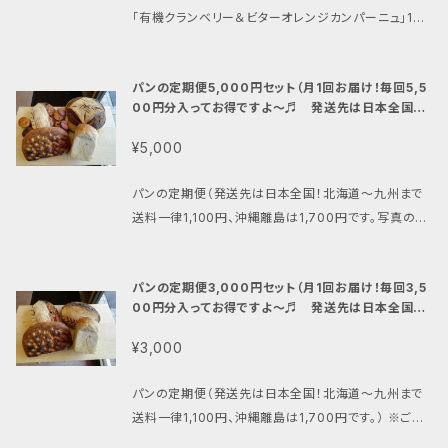
「有機クランベリー＆ビターオレンジカンパーニュ」1
個、ほんのり甘くて香ばしいトロピカルな味の「八重山
本黒糖と有機ココナッツのカンパーニュ」1個、カンパー
パンの定期便5,000円セット（月1回お届け！毎回5,5
ニュに付けるとワインにピッタリな「無添加信州福味鶏
00円分入ってお得ですよ～♬ 発送先は日本全国！
モモ肉のリエット」1個と「オリーブブルスケッタ」1個、
写真のセットは一例です。）
「紅茶スコーン」1個のセットです。 ＜カンパーニュ小＞
¥5,000
パリっとした皮、中はふんわり＆もっちりジューシーな
カンパーニュ。酵母と乳酸菌が共存する自家培養発酵
パンの定期便（発送先は日本全国！北海道～九州まで
種（サワードゥ）を使用していますが、酸味は少な目で
送料一律1,100円、沖縄離島は1,700円です。写真のセ
す。スライスしてそのまま、オリーブオイルを付けて、ま
ットは一例です。） ※ご注意：当店のパンを召し上がっ
たは肉や魚のプレートに添えてお召し上がり下さい。 h
たことの無いお客様は、まず「お試しカンパーニュ（送料
ttps://vegan.bagelya-haru.shop/items/7983
パンの定期便3,000円セット（月1回お届け！毎回3,5
無料）」等をご注文頂き、ご納得の上ご注文下さい。よろ
3790 自家培養発酵種を使用することにより、ある程
00円分入ってお得ですよ～♬ 発送先は日本全国！
しくお願い致しますm(__)m ******************
写真は一例です。）
度小麦グルテンが分解されているため（Sandor Ellix
**************************************
¥3,000
Katz著「発酵の技法」より）、消化に優しいパンに仕上
**************************************
がっています。また乳酸菌の働きにより生地が酸性に傾
****** 国産小麦を使い、伝統製法のサワードゥで仕
パンの定期便（発送先は日本全国！北海道～九州まで
き、雑菌が付きにくい・繁殖しない為、通常のパンよりも
込み、富士山溶岩窯で焼き上げるパンは、風味よく消化
送料一律1,100円、沖縄離島は1,700円です。） ※ご注
日持ち（消費期限冷蔵で約3～4週間）もします。 ＜有
よく、日持ちもします。そんなパンをより多くのお客様の
意：当店のパンを召し上がったことの無いお客様は、ま