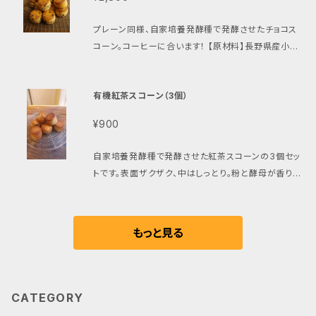
宮入さん） 自家培養発酵種（長野県産小麦ゆめかおり
項】 ◎ご入金が確認され次第、7営業日以内に発送さ
elya-haru.shop/items/40500525
使用） 焙煎マルチグレイン（大麦麦芽粉、大豆グリッツ、
せて頂きます。 ◎配達時間指定ができます。次の時間帯
プレーン同様、自家培養発酵種で発酵させたチョコス
小麦麦芽フレーク、ゴマ、オーツ麦フレーク、ひまわり
よりお選び下さい。「午前中」「12時～14時」「14時～16
コーン。コーヒーに合います！ 【原材料】長野県産小麦
種、小麦ブラン） シードミックス（オーツ麦フレーク、ひ
時」「18時～20時」。ご指定無き場合は、配達時間は無
80%、長野県青木村産自家挽き全粒粉20%、有機豆
まわり種、ゴマ、亜麻仁、植物油脂） 圧搾菜種油（国産）
記入で発送させて頂きます。 ◎冷蔵／冷凍便をご希望
乳、自家培養発酵種、菜種油、甜菜糖／有機砂糖、チョ
ゲランドの塩（フランス） サイズ 約9cm × 約9cm ×
の方は、下記をご注文下さい。その場合どちらでお送り
有機紅茶スコーン（3個）
コ（乳不使用ですが、同一製造ラインで乳製品も製造）、
約13cm 重量 約405g 消費期限 製造日より5日、冷蔵
したら良いかのご連絡をお願い致します。 https://veg
ゲランドの塩 【消費期限】製造日より7日間 【特記事
保存で約3週間（夏場は若干短くなります）、冷凍保存
an.bagelya-haru.shop/items/40500525
¥900
項】 ◎ご入金が確認され次第、7営業日以内に発送さ
で2～3か月 ※保存方法と召し上がり方 ◎到着日当日
せて頂きます。 ◎配達時間指定ができます。次の時間帯
～翌日：そのままか、トースト or 蒸し器で3～4分程蒸
自家培養発酵種で発酵させた紅茶スコーンの3個セッ
よりお選び下さい。「午前中」「12時～14時」「14時～16
してお召し上がり下さい。 ◎到着日～3週間：冷蔵保存
トです。表面ザクザク、中はしっとり。粉と酵母が香りま
時」「18時～20時」。ご指定無き場合は、配達時間は無
してください。約3週間保存できます。トースト or 蒸し
す。そのままでも、ジャムを付けても美味しく召し上がれ
記入で発送させて頂きます。 ◎冷蔵／冷凍便をご希望
器で蒸してお召し上がり下さい。 ◎3週間以上：冷凍保
ます。 【原材料】長野県産小麦80%、長野県産青木村
の方は、下記をご注文下さい。その場合どちらでお送り
存してください。約2～3か月保存できます。冷蔵庫で自
産自家挽き全粒粉20%、有機豆乳、自家培養発酵種、
もっと見る
したら良いかのご連絡をお願い致します。 https://veg
然解凍後、トーストまたは蒸し器で蒸してお召し上がり
菜種油、甜菜糖／有機砂糖、有機アールグレイ茶葉、ゲ
an.bagelya-haru.shop/items/40500525
下さい。 特記事項 ◎ご入金が確認され次第、7営業日
ランドの塩 【消費期限】 製造から10日（冷蔵で１ヵ月）
以内に発送させて頂きます。 ◎配達時間指定ができま
【特記事項】 ◎ご入金が確認され次第、7営業日以内に
す。次の時間帯よりお選び下さい。「午前中」「12時～14
発送させて頂きます。 ◎配達時間指定ができます。次の
CATEGORY
時」「14時～16時」「18時～20時」。ご指定無き場合は、
時間帯よりお選び下さい。「午前中」「12時～14時」「14