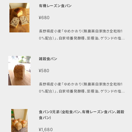
も宮入さん） 自家培養発酵種（長野県産小麦ゆめかお
お願い致します。 https://vegan.bagelya-haru.sh
有機レーズン食パン
通常のパンよりも日持ち（消費期限冷蔵で約3～4週
食感です。噛み締めるたびに、酵母・乳酸菌、そして粉の
り使用） ソイレブール（豆乳クリームバター） 有機シナ
op/items/40500525
間）もします。 原材料 長野県産小麦ゆめかおり（長野
香りが口の中に広がります。 原材料 長野県産小麦ゆ
モン 有機カルダモン 有機砂糖 ゲランドの塩（フラン
¥680
県柄木田製粉産「特華梓」） 北海道産ビオ小麦キタノカ
めかおり（長野県柄木田製粉「特華梓」） 長野県産ビオ
ス） サイズ 約11cm × 約11cm × 約4cm 重量
オリ（北海道㈱アグリシステム） 長野県産ビオ小麦ゆめ
小麦ゆめかおりの自家挽き全粒粉10%（長野県小県郡
消費期限 常温で約5日間（冷蔵庫で約2週間） 保存方
長野県産小麦「ゆめかおり（無農薬自家挽き全粒粉1
かおりの自家挽き全粒粉（長野県小県郡青木村 ㈱よし
青木村 ㈱よしとも宮入さん） 自家培養発酵種（長野県
法 夏季は、ビニール袋に入れて冷蔵庫に保存して下さ
0%配合）」、自家培養発酵種、菜種油、ゲランドの塩の
とも宮入さん） 自家培養発酵種（長野県産小麦ゆめか
産小麦ゆめかおり使用） 圧搾菜種油（国産） ゲランド
い。 召し上がり方 トースターでカリっと焼いて頂くと更
みで作るシンプル食パンに、ラム酒に漬けた有機レーズ
おり使用） ゲランドの塩（フランス） サイズ 中）約15cm
の塩（フランス） サイズ 約9cm × 約9cm × 約12.5c
に美味しくお召し上がり頂けます。 【特記事項】 ◎ご入
ンをたっぷり入れました。ずっしり食べ応えのあるレー
× 約15cm × 約8.5cm（オーバル型） 重量 中）
m 重量 約345g 消費期限 製造日より5日、冷蔵保存
雑穀食パン
金が確認され次第、7営業日以内に発送させて頂きま
ズン食パンです。 原材料 長野県産小麦ゆめかおり（長
約350g 消費期限 常温で約1週間（冷蔵庫で1ヵ月、冷
で約3週間（夏場は若干短くなります）、冷凍保存で2～
す。 ◎配達時間指定ができます。次の時間帯よりお選び
野県柄木田製粉「特華梓」） 長野県産ビオ小麦ゆめか
凍庫で2ヵ月） 保存方法 ビニール袋に入れて冷蔵庫に
3か月 保存方法と召し上がり方 ◎到着日当日～翌日：
¥580
下さい。「午前中」「12時～14時」「14時～16時」「18時
おりの自家挽き全粒粉10%（長野県小県郡青木村 ㈱よ
保存して下さい。召し上がる際はスライスして下記の要
そのままか、トースト or 蒸し器で3～4分程蒸してお召
～20時」。ご指定無き場合は、配達時間は無記入で発
しとも宮入さん） 自家培養発酵種（長野県産小麦ゆめ
領で温めて下さい。 召し上がり方 ◎到着日当日～翌
し上がり下さい。 ◎到着日～3週間：冷蔵保存してくだ
長野県産小麦「ゆめかおり（無農薬自家挽き全粒粉1
送させて頂きます。 ◎冷蔵／冷凍便をご希望の方は、
かおり使用） 有機レーズン（米国カリフォルニア産） 圧
日：そのままで美味しく召し上がれます。 ◎翌日以降：
さい。約3週間保存できます。トースト or 蒸し器で蒸し
0%配合）」、自家培養発酵種、菜種油、ゲランドの塩の
下記をご注文下さい。その場合どちらでお送りしたら良
搾菜種油（国産） ラム酒（ジャマイカ産） ゲランドの塩
霧吹きしてトースト、または蒸し器で3分蒸すのがおす
てお召し上がり下さい。 ◎3週間以上：冷凍保存してく
みで作るシンプル食パンの生地に焙煎した雑穀粉を練
いかのご連絡をお願い致します。 https://vegan.bag
（フランス） サイズ 約9cm × 約9cm × 約12.5cm 重
すめです。 【特記事項】 ◎ご入金が確認され次第、7営
ださい。約2～3か月保存できます。冷蔵庫で自然解凍
り込み、シードミックスを表面にまぶしたビタミン・ミネ
elya-haru.shop/items/40500525
量 約443g 消費期限 製造日より5日、冷蔵保存で約3
食パン3兄弟（全粒食パン、有機レーズン食パン、雑穀
業日以内に発送させて頂きます。 ◎配達時間指定がで
後、トーストまたは蒸し器で蒸してお召し上がり下さい。
ラル・食物繊維豊富なヘルシー食パンです。はちみつを
週間（夏場は若干短くなります）、冷凍保存で2～3か月
食パン）
きます。次の時間帯よりお選び下さい。「午前中」「12時
特記事項 ◎ご入金が確認され次第、7営業日以内に発
付けて召し上がると美味です！ 原材料 長野県産小麦
保存方法と召し上がり方 ◎到着日当日～翌日：そのま
～14時」「14時～16時」「18時～20時」。ご指定無き場
送させて頂きます。 ◎配達時間指定ができます。次の時
ゆめかおり（長野県柄木田製粉「特華梓」） 長野県産ビ
¥1,680
まか、トースト or 蒸し器で3～4分程蒸してお召し上が