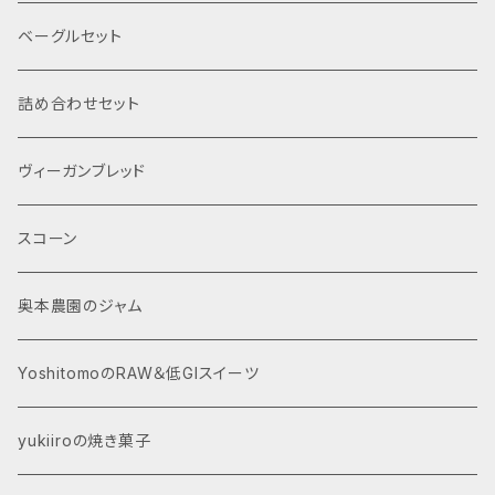
配達時間は無記入で発送させて頂きます。 ◎冷蔵／冷
時～16時」「18時～20時」。ご指定無き場合は、配達時
ベーグルセット
凍便をご希望の方は、下記をご注文下さい。その場合ど
間は無記入で発送させて頂きます。 ◎冷蔵／冷凍便を
ちらでお送りしたら良いかのご連絡をお願い致します。
ご希望の方は、下記をご注文下さい。その場合どちらで
https://vegan.bagelya-haru.shop/items/4050
お送りしたら良いかのご連絡をお願い致します。 http
詰め合わせセット
0525
s://vegan.bagelya-haru.shop/items/4050052
5
ヴィーガンブレッド
スコーン
奥本農園のジャム
YoshitomoのRAW＆低GIスイーツ
yukiiroの焼き菓子