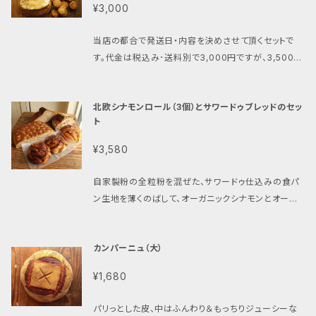
ていきたいサービスです。 良いことづくめの定期便。 そ
無き場合は、配達時間は無記入で発送させて頂きます。
せてワインのお供に。 https://vegan.bagelya-har
¥3,000
小麦ゆめかおり＋北海道産小麦キタノカオリでお作り
の① ご注文のわずらわしさが無くなる。 その② お
◎夏期は品質保持のため、「冷蔵便」または「冷凍便」で
u.shop/items/74514575 ＜紅茶スコーン＞ 自家
しています。 そのうち、10～50％、地元産（上田市・青
好みに合ったパンが定期的にお手元に届く安心感。 そ
の発送をオススメしております。ご希望のお客様は下記
培養発酵種で発酵させた紅茶スコーンです。表面ザク
当店の都合で発送日・内容を決めさせて頂くセットで
木村）の無農薬栽培の小麦を使用。 パンの向こうに小
の③ 季節商品も届くワクワク感。 その④ 通販ペー
より追加でご注文をお願い致します。 https://vegan.
ザク、中はしっとり。粉と酵母、そしてアールグレイが香
す。代金は税込み･送料別で3,000円ですが、3,500円
麦畑が見える、そんな、小麦農家さんと直接つながった
ジに載っていないお楽しみパンが届くことも！ その⑤
bagelya-haru.shop/items/40500525
ります。そのままでも、ジャムを付けても美味しく召し上
分お入れ致しますのでとってもお得です！是非ご利用
安心感も、お客様に感じていただけるのではないかと
パンが定番化すると、日々の献立を考えるのが楽に！
がれます。 【特記事項】 ◎ご入金が確認され次第、14
下さい。 ※写真はイメージです。 ◎ご入金が確認され
思っています。 パンの定期便は、毎月1回お送りさせて
その⑥ 毎回500円分多く入っていてお得!! ハルとし
北欧シナモンロール（3個）とサワードゥブレッドのセッ
営業日（日月火休み）以内に発送させて頂きます。 ◎配
てから、当店の都合に合わせて発送させて頂きます。
頂いてますが、 一回休みや、次で終了、パンのご希望な
ても、ご注文でお作りできるので、大切な食材をムダに
ト
達時間指定ができます。次の時間帯よりお選び下さい。
◎配達時間指定ができます。次の時間帯よりお選び下
どは随時メールで受け付けております。 お気軽にお申
することがありません。 ハルのパンは、長野県産小麦ゆ
「午前中」「12時～14時」「14時～16時」「18時～20
さい。「午前中」「12時～14時」「14時～16時」「18時～2
し付けください！
chatte-sato@mvb.biglobe.ne.j
¥3,580
めかおり＋北海道産小麦キタノカオリでお作りしていま
時」。ご指定無き場合は、配達時間は無記入で発送させ
0時」。ご指定無き場合は、配達時間は無記入で発送さ
p
よくあるご質問 Q すべてカンパーニュで、というこ
す。 そのうち、10～50％、地元産（上田市・青木村）の
て頂きます。
せて頂きます。 ◎冷蔵／冷凍便をご希望の方は、下記
ともできますか？ A できます！ お申し込みの際、備
自家製粉の全粒粉を混ぜた、サワードゥ仕込みの食パ
無農薬栽培の小麦を使用。 パンの向こうに小麦畑が見
をご注文下さい。その場合どちらでお送りしたら良いか
考欄にお書きください。 Q 苦手な食材を除くこともで
ン生地を薄くのばして、オーガニックシナモンとオーガ
える、そんな、小麦農家さんと直接つながった安心感
のご連絡をお願い致します。 https://vegan.bagely
きますか？ A ハルのパンはすべて、卵・乳製品・白砂
ニックカルダモン、ソイレブール（豆乳クリームバター）、
も、お客様に感じていただけるのではないかと思ってい
a-haru.shop/items/40500525
糖不使用ですが、それ以外にもアレルギーや苦手食材
有機砂糖を合わせたペーストを広げ、生地をたたんでカ
ます。 パンの定期便は、毎月1回お送りさせて頂いてま
カンパーニュ（大）
がある場合は、お申し込み時にお知らせください。 Q
ットして、クルクルねじりながら巻いて成型、富士山溶岩
すが、 一回休みや、次で終了、パンのご希望などは随時
曜日指定、時間指定もできますか？ A 今のところ、日
窯でこんがり焼き上げた、ハルらしいおやつパン「北欧
メールで受け付けております。 お気軽にお申し付けく
¥1,680
曜日発送以外なら、曜日･時間指定可能です。イベント
シナモンロール（3個）」と3種類のサワードゥブレッド
ださい！
chatte-sato@mvb.biglobe.ne.jp
よくあ
出店などもあるので、日にちのご指定はできません。ご
（オススメのサワードゥブレッド3種類）のセットです。 ご
るご質問 Q すべてカンパーニュで、ということもでき
パリっとした皮、中はふんわり＆もっちりジューシーな