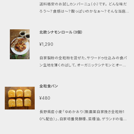
方法 ビニール袋に入れて冷蔵庫に保存して下さい。召
とも宮入さん） 有機クランベリー（アメリカ） 減農薬ビ
送料格安のお試しカンパーニュ（小）です。 どんな味だ
ttps://vegan.bagelya-haru.shop/items/40500
い。召し上がる際はスライスして下記の要領で温めて下
し上がる際はスライスして下記の要領で温めて下さい。
ターオレンジ（愛媛県「無茶々園」） 自家培養発酵種
ろう～？食感は～？酸っぱいのかなぁ～？そんな当店
525
さい。 召し上がり方 ◎到着日当日～翌日：そのままで
召し上がり方 ◎到着日当日～翌日：そのままで美味し
（長野県産小麦ゆめかおり使用） ゲランドの塩（フラン
のパン初心者の方向け商品をご用意致しました！送料
美味しく召し上がれます。 ◎翌日以降：霧吹きしてトー
く召し上がれます。 ◎翌日以降：霧吹きしてトースト、ま
ス） サイズ 中）約18.5cm × 約14.7cm × 約7c
格安です。是非お試しください！※発送先本州一律500
スト、または蒸し器で3分蒸すのがおすすめです。 【特記
たは蒸し器で3分蒸すのがおすすめです。 【特記事項】
m（オーバル型） 重量 中）約360g 消費期限 直射日光
北欧シナモンロール（3個）
円！本州外800円です！お一人様お一つのみご購入可
事項】 ◎ご入金が確認され次第、7営業日以内に発送
◎ご入金が確認され次第、7営業日以内に発送させて
の当たらない20℃以下の場所で約1週間、冷蔵庫で約
能です。沖縄は対象外です。 こちらは初めて当店のカン
させて頂きます。 ◎配達時間指定ができます。次の時間
¥1,290
頂きます。 ◎配達時間指定ができます。次の時間帯より
3～4週間、冷凍で2ヵ月 保存方法 長期保存の場合は、
パーニュをお求めになる方限定の商品です。 リピート
帯よりお選び下さい。「午前中」「12時～14時」「14時～
お選び下さい。「午前中」「12時～14時」「14時～16時」
ビニール袋に入れて冷蔵庫／冷凍庫に保存して下さ
されているお客様はご注文できません。 **********
16時」「18時～20時」。ご指定無き場合は、配達時間は
自家製粉の全粒粉を混ぜた、サワードゥ仕込みの食パ
「18時～20時」。ご指定無き場合は、配達時間は無記入
い。召し上がる際はスライスして下記の要領で温めて下
**************************************
無記入で発送させて頂きます。 ◎夏期は品質保持のた
ン生地を薄くのばして、オーガニックシナモンとオーガ
で発送させて頂きます。 ◎夏期は品質保持のため、「冷
さい。 召し上がり方 ◎到着日当日～翌日：そのままで
*************************************
め、「冷蔵便」または「冷凍便」での発送をオススメして
ニックカルダモン、ソイレブール(豆乳バター)、有機砂糖
蔵便」または「冷凍便」での発送をオススメしておりま
美味しく召し上がれます。 ◎翌日以降：霧吹きしてトー
パリっとした皮、中はふんわり＆もっちりジューシーな
おります。ご希望のお客様は下記より追加でご注文を
を合わせたペーストを広げ、生地をたたんでカットして、
す。ご希望のお客様は下記より追加でご注文をお願い
スト、または蒸し器で3分蒸すのがおすすめです。 【特記
カンパーニュ。酵母と乳酸菌が共存する自家培養発酵
お願い致します。 https://vegan.bagelya-haru.sh
全粒食パン
クルクルねじりながら巻いて成型。 富士山溶岩窯でこ
致します。 https://vegan.bagelya-haru.shop/ite
事項】 ◎ご入金が確認され次第、7営業日以内に発送
種（サワードゥ）を使用していますが、酸味は少な目で
op/items/40500525
んがり焼き上げます。 サワードゥ生地ならではのほの
ms/40500525
させて頂きます。 ◎配達時間指定ができます。次の時間
す。スライスしてそのまま、オリーブオイルを付けて、ま
¥480
かな乳酸菌の風味が、味に奥行きを出してくれ、ハルら
帯よりお選び下さい。「午前中」「12時～14時」「14時～
たは肉や魚のプレートに添えてお召し上がり下さい。
しいおやつパンに仕上がったと思います✨ コーヒーに
16時」「18時～20時」。ご指定無き場合は、配達時間は
自家培養発酵種を使用することにより、ある程度小麦
長野県産小麦「ゆめかおり（無農薬自家挽き全粒粉1
ぴったりです☕️ 原材料 長野県産小麦ゆめかおり（長野
無記入で発送させて頂きます。 ◎夏期は品質保持のた
グルテンが分解されているため（Sandor Ellix Katz
0%配合）」、自家培養発酵種、菜種油、ゲランドの塩の
県柄木田製粉産「特華梓」） 長野県産ビオ小麦ゆめか
め、「冷蔵便」または「冷凍便」での発送をオススメして
著「発酵の技法」より）、消化に優しいパンに仕上がって
みで作るシンプル食パンです。巷で流行のふんわりとし
おりの自家挽き全粒粉（長野県小県郡青木村 ㈱よしと
おります。ご希望のお客様は下記より追加でご注文を
います。また乳酸菌の働きにより雑菌が繁殖しない為、
た食パンではありません。目の詰まったもっちりとした