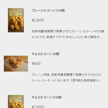
9cm × 約4.5cm 重量 約93g／個 消費期限 製造日
さい。「午前中」「12時～14時」「14時～16時」「18時～2
り食べ応えのあるレーズン食パンです。 原材料 長野県
がれます。 【原材料】長野県産小麦80%、長野県産青
より5日、冷蔵保存で約3週間（夏場は若干短くなりま
0時」。ご指定無き場合は、配達時間は無記入で発送さ
プレーンスコーン（10個）
産小麦ゆめかおり（長野県柄木田製粉「特華梓」） 長野
木村産自家挽き全粒粉20%、有機豆乳、自家培養発酵
す）、冷凍保存で2～3か月 保存方法と召し上がり方 ◎
せて頂きます。 ◎冷蔵／冷凍便をご希望の方は、下記
県産ビオ小麦ゆめかおりの自家挽き全粒粉10%（長野
種、菜種油、甜菜糖／有機砂糖、ゲランドの塩 【消費期
到着日当日～翌日：そのままか、軽く霧吹ききしてトー
¥2,800
をご注文下さい。その場合どちらでお送りしたら良いか
県小県郡青木村 ㈱よしとも宮入さん） 自家培養発酵
限】 製造から10日（冷蔵で１ヵ月） 【特記事項】 ◎ご入
スト or 蒸し器で3～4分程蒸してお召し上がり下さい。
のご連絡をお願い致します。 https://vegan.bagely
種（長野県産小麦ゆめかおり使用） 有機レーズン（米
金が確認され次第、7営業日以内に発送させて頂きま
◎到着日翌日以降：到着日に冷凍してください。冷凍保
自家培養発酵種で発酵させたプレーンスコーンの10個
a-haru.shop/items/40500525
国カリフォルニア産） 圧搾菜種油（国産） ラム酒（ジャマ
す。 ◎配達時間指定ができます。次の時間帯よりお選び
存で約1か月保存できます。自然解凍後（常温で1～2時
セットです。表面ザクザク、中はしっとり。粉と酵母が香
イカ産） ゲランドの塩（フランス） サイズ 約9cm × 約9
下さい。「午前中」「12時～14時」「14時～16時」「18時
間･･･季節によります）そのままか、トースト or 蒸し器
ります。そのままでも、ジャムを付けても美味しく召し上
cm × 約12.5cm 重量 約443g 消費期限 製造日より
～20時」。ご指定無き場合は、配達時間は無記入で発
で蒸してお召し上がり下さい。 特記事項 ◎ご入金が確
がれます。 【原材料】長野県産小麦80%、長野県産青
5日、冷蔵保存で約3週間（夏場は若干短くなります）、
送させて頂きます。 ◎冷蔵／冷凍便をご希望の方は、
チョコスコーン（3個）
認され次第、7営業日以内に発送させて頂きます。 ◎配
木村産自家挽き全粒粉20%、有機豆乳、自家培養発酵
冷凍保存で2～3か月 ③雑穀食パン 長野県産小麦「ゆ
下記をご注文下さい。その場合どちらでお送りしたら良
達時間指定ができます。次の時間帯よりお選び下さい。
種、菜種油、甜菜糖／有機砂糖、ゲランドの塩 【消費期
めかおり（無農薬自家挽き全粒粉10%配合）」、自家培
いかのご連絡をお願い致します。 https://vegan.bag
¥900
「午前中」「12時～14時」「14時～16時」「18時～20
限】 製造から10日（冷蔵で1ヵ月） 【特記事項】 ◎ご入
養発酵種、菜種油、ゲランドの塩のみで作るシンプル食
elya-haru.shop/items/40500525
時」。ご指定無き場合は、配達時間は無記入で発送させ
金が確認され次第、7営業日以内に発送させて頂きま
パンの生地に焙煎した雑穀粉を練り込み、シードミック
プレーン同様、自家培養発酵種で発酵させたチョコス
て頂きます。 ◎冷蔵／冷凍便をご希望の方は、下記を
す。 ◎配達時間指定ができます。次の時間帯よりお選び
スを表面にまぶしたビタミン・ミネラル・食物繊維豊富
コーン。コーヒーに合います！ 【原材料】長野県産小麦
ご注文下さい。その場合どちらでお送りしたら良いかの
下さい。「午前中」「12時～14時」「14時～16時」「18時
なヘルシー食パンです。はちみつを付けて召し上がると
80%、長野県青木村産自家挽き全粒粉20%、有機豆
ご連絡をお願い致します。 https://vegan.bagelya-
～20時」。ご指定無き場合は、配達時間は無記入で発
美味です！ 原材料 長野県産小麦ゆめかおり（長野県柄
乳、自家培養発酵種、菜種油、甜菜糖／有機砂糖、チョ
haru.shop/items/40500525
送させて頂きます。 ◎冷蔵／冷凍便をご希望の方は、
チョコスコーン（10個）
木田製粉「特華梓」） 長野県産ビオ小麦ゆめかおりの
コ（乳不使用ですが、同一製造ラインで乳製品も製造）、
下記をご注文下さい。その場合どちらでお送りしたら良
自家挽き全粒粉10%（長野県小県郡青木村 ㈱よしとも
ゲランドの塩 【消費期限】製造日より7日間 【特記事
いかのご連絡をお願い致します。 https://vegan.bag
¥2,800