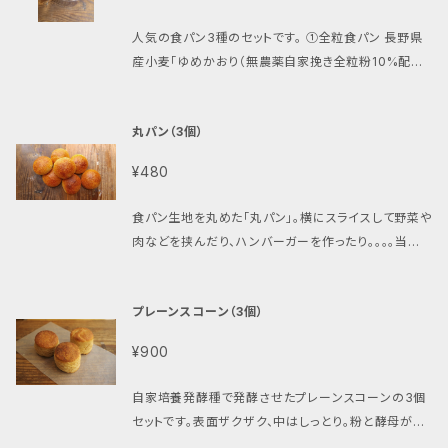
合は、配達時間は無記入で発送させて頂きます。 ◎冷
間帯よりお選び下さい。「午前中」「12時～14時」「14時
オ小麦ゆめかおりの自家挽き全粒粉10%（長野県小県
り下さい。 ◎到着日～3週間：冷蔵保存してください。
蔵／冷凍便をご希望の方は、下記をご注文下さい。そ
～16時」「18時～20時」。ご指定無き場合は、配達時間
郡青木村 ㈱よしとも宮入さん） 自家培養発酵種（長野
人気の食パン3種のセットです。 ①全粒食パン 長野県
約3週間保存できます。トースト or 蒸し器で蒸してお召
の場合どちらでお送りしたら良いかのご連絡をお願い
は無記入で発送させて頂きます。 ◎冷蔵／冷凍便をご
県産小麦ゆめかおり使用） 焙煎マルチグレイン（大麦
産小麦「ゆめかおり（無農薬自家挽き全粒粉10%配
し上がり下さい。 ◎3週間以上：冷凍保存してください。
致します。 https://vegan.bagelya-haru.shop/ite
希望の方は、下記をご注文下さい。その場合どちらでお
麦芽粉、大豆グリッツ、小麦麦芽フレーク、ゴマ、オーツ
合）」、自家培養発酵種、菜種油、ゲランドの塩のみで作
約2～3か月保存できます。冷蔵庫で自然解凍後、トー
ms/40500525
送りしたら良いかのご連絡をお願い致します。 https://
麦フレーク、ひまわり種、小麦ブラン） シードミックス
るシンプル食パンです。巷で流行のふんわりとした食パ
ストまたは蒸し器で蒸してお召し上がり下さい。 特記事
vegan.bagelya-haru.shop/items/40500525
（オーツ麦フレーク、ひまわり種、ゴマ、亜麻仁、植物油
丸パン（3個）
ンではありません。目の詰まったもっちりとした食感で
項 ◎ご入金が確認され次第、7営業日以内に発送させ
脂） 圧搾菜種油（国産） ゲランドの塩（フランス） サイ
す。噛み締めるたびに、酵母・乳酸菌、そして粉の香りが
て頂きます。 ◎配達時間指定ができます。次の時間帯よ
¥480
ズ 約9cm × 約9cm × 約13cm 重量 約405g 消費
口の中に広がります。 原材料 長野県産小麦ゆめかお
りお選び下さい。「午前中」「12時～14時」「14時～16
期限 製造日より5日、冷蔵保存で約3週間（夏場は若干
り（長野県柄木田製粉「特華梓」） 長野県産ビオ小麦ゆ
時」「18時～20時」。ご指定無き場合は、配達時間は無
食パン生地を丸めた「丸パン」。横にスライスして野菜や
短くなります）、冷凍保存で2～3か月 保存方法と召し
めかおりの自家挽き全粒粉10%（長野県小県郡青木村
記入で発送させて頂きます。 ◎冷蔵／冷凍便をご希望
肉などを挟んだり、ハンバーガーを作ったり｡｡｡｡当店
上がり方 ◎到着日当日～翌日：そのままか、トースト o
㈱よしとも宮入さん） 自家培養発酵種（長野県産小麦
の方は、下記をご注文下さい。その場合どちらでお送り
の「あんバターサンド」や「レーズンバターサンド」もこち
r 蒸し器で3～4分程蒸してお召し上がり下さい。 ◎到
ゆめかおり使用） 圧搾菜種油（国産） ゲランドの塩（フ
したら良いかのご連絡をお願い致します。 https://veg
らのバンズを使用しています。もちろんそのまま食べて
着日～3週間：冷蔵保存してください。約3週間保存で
ランス） サイズ 約9cm × 約9cm × 約12.5cm 重量
an.bagelya-haru.shop/items/40500525
プレーンスコーン（3個）
も、ジャムやバターを付けても美味しく召し上がれます。
きます。トースト or 蒸し器で蒸してお召し上がり下さ
約345g 消費期限 製造日より5日、冷蔵保存で約3週
原材料 長野県産小麦ゆめかおり（長野県柄木田製粉
い。 ◎3週間以上：冷凍保存してください。約2～3か月
間（夏場は若干短くなります）、冷凍保存で2～3か月
¥900
「特華梓」） 長野県産ビオ小麦ゆめかおりの自家挽き全
保存できます。冷蔵庫で自然解凍後、トーストまたは蒸
②有機レーズン食パン 長野県産小麦「ゆめかおり（無
粒粉（長野県小県郡青木村 ㈱よしとも宮入さん） 自家
し器で蒸してお召し上がり下さい。 特記事項 ◎ご入金
農薬自家挽き全粒粉10%配合）」、自家培養発酵種、菜
自家培養発酵種で発酵させたプレーンスコーンの3個
培養発酵種（長野県産小麦ゆめかおり使用） 圧搾菜種
が確認され次第、7営業日以内に発送させて頂きます。
種油、ゲランドの塩のみで作るシンプル食パンに、ラム
セットです。表面ザクザク、中はしっとり。粉と酵母が香
油（国産） ゲランドの塩（フランス） サイズ 約9cm × 約
◎配達時間指定ができます。次の時間帯よりお選び下
酒に漬けた有機レーズンをたっぷり入れました。ずっし
ります。そのままでも、ジャムを付けても美味しく召し上