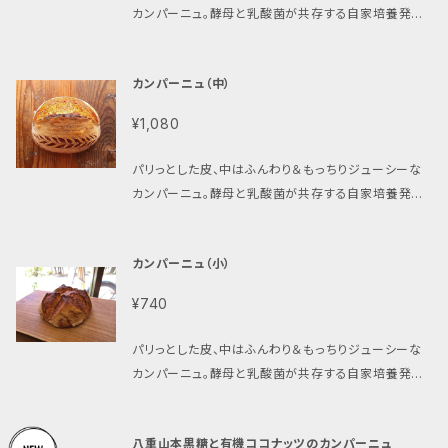
めんなさい。 Q お支払いはどうなりますか？ A BA
自宅用、贈り物に是非どうぞ～☆ ◎ご入金が確認され
ますか？ A できます！ お申し込みの際、備考欄にお
カンパーニュ。酵母と乳酸菌が共存する自家培養発酵
SEより毎回課金されます。 Q 途中でコース変更もで
てから一週間以内に発送させて頂きます。 ◎配達時間
書きください。 Q 苦手な食材を除くこともできます
種を使用していますが、酸味は控え目です。スライスし
きますか？ A できます。お気軽にメールをください。
指定ができます。次の時間帯よりお選び下さい。「午前
か？ A ハルのパンはすべて、卵・乳製品・白砂糖不使
てそのまま、オリーブオイルを付けて、または肉や魚の
中」「12時～14時」「14時～16時」「18時～20時」。ご指
用ですが、それ以外にもアレルギーや苦手食材がある
カンパーニュ（中）
プレートに添えてお召し上がり下さい。 自家培養発酵
定無き場合は、配達時間は無記入で発送させて頂きま
場合は、お申し込み時にお知らせください。 Q 曜日指
種を使用することにより、ある程度小麦グルテンが分解
す。 ◎夏期は品質保持のため、「冷蔵便」または「冷凍
¥1,080
定、時間指定もできますか？ A 今のところ、日曜日発
されているため（Sandor Ellix Katz著「発酵の技法」
便」での発送をオススメしております。ご希望のお客様
送以外なら、曜日･時間指定可能です。イベント出店な
より）、消化に優しいパンに仕上がっています。また乳酸
は下記より追加でご注文をお願い致します。 https://v
パリっとした皮、中はふんわり＆もっちりジューシーな
どもあるので、日にちのご指定はできません。ごめんな
菌の働きにより生地が酸性に傾き、雑菌が繁殖しない
egan.bagelya-haru.shop/items/40500525
カンパーニュ。酵母と乳酸菌が共存する自家培養発酵
さい。 Q お支払いはどうなりますか？ A BASEより
為、通常のパンよりも日持ち（消費期限冷蔵で約3～4
種（サワードゥ）を使用していますが、酸味は少な目で
毎回課金されます。 Q 途中でコース変更もできます
週間）もします。 原材料 長野県産小麦ゆめかおり（長
す。スライスしてそのまま、オリーブオイルを付けて、ま
か？ A できます。お気軽にメールをください。
野県柄木田製粉産「特華梓」） 北海道産ビオ小麦キタノ
カンパーニュ（小）
たは肉や魚のプレートに添えてお召し上がり下さい。
カオリ（北海道㈱アグリシステム） 長野県産ビオ小麦ゆ
自家培養発酵種を使用することにより、ある程度小麦
めかおりの自家挽き全粒粉（長野県小県郡青木村 ㈱よ
¥740
グルテンが分解されているため（Sandor Ellix Katz
しとも宮入さん） 自家培養発酵種（長野県産小麦ゆめ
著「発酵の技法」より）、消化に優しいパンに仕上がって
かおり使用） ゲランドの塩（フランス） サイズ 大）約24
パリっとした皮、中はふんわり＆もっちりジューシーな
います。また乳酸菌の働きにより生地が酸性に傾き、雑
cm × 約24cm × 約11cm 重量 大）約1,050g
カンパーニュ。酵母と乳酸菌が共存する自家培養発酵
菌が付きにくい・繁殖しない為、通常のパンよりも日持
消費期限 常温で約1週間（冷蔵庫で約3～4週間） 保存
種（サワードゥ）を使用していますが、酸味は少な目で
ち（消費期限冷蔵で約3～4週間）もします。 原材料 長
方法 ビニール袋に入れて冷蔵庫に保存して下さい。召
す。スライスしてそのまま、オリーブオイルを付けて、ま
野県産小麦ゆめかおり（長野県柄木田製粉産「特華
八重山本黒糖と有機ココナッツのカンパーニュ
し上がる際はスライスして下記の要領で温めて下さい。
たは肉や魚のプレートに添えてお召し上がり下さい。