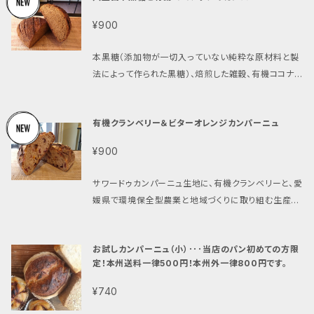
梓」） 北海道産ビオ小麦キタノカオリ（北海道㈱アグリ
召し上がり方 ◎到着日当日～翌日：そのままで美味し
自家培養発酵種を使用することにより、ある程度小麦
システム） 長野県産ビオ小麦ゆめかおりの自家挽き全
¥900
く召し上がれます。 ◎翌日以降：霧吹きしてトースト、ま
グルテンが分解されているため（Sandor Ellix Katz
粒粉（長野県小県郡青木村 ㈱よしとも宮入さん） 自家
たは蒸し器で3分蒸すのがおすすめです。 【特記事項】
著「発酵の技法」より）、消化に優しいパンに仕上がって
培養発酵種（長野県産小麦ゆめかおり使用） ゲランド
本黒糖（添加物が一切入っていない純粋な原材料と製
◎ご入金が確認され次第、7営業日以内に発送させて
います。また乳酸菌の働きにより生地が酸性に傾き、雑
の塩（フランス） サイズ 中）約22cm × 約15cm ×
法によって作られた黒糖）、焙煎した雑穀、有機ココナッ
頂きます。 ◎配達時間指定ができます。次の時間帯より
菌が付きにくい・繁殖しない為、通常のパンよりも日持
約9cm（オーバル型） 重量 中）約650g 消費期限 常
ツパウダーを生地に入れたカンパーニュです。ふわっと
お選び下さい。「午前中」「12時～14時」「14時～16時」
ち（消費期限冷蔵で約3～4週間）もします。 カンパーニ
温で約1週間（冷蔵庫で約3～4週間） 保存方法 ビニー
甘く香る黒糖と有機ココナッツ、香ばしい雑穀をお楽し
「18時～20時」。ご指定無き場合は、配達時間は無記入
ュは大きく焼かれた方がジューシーもっちりで美味しい
有機クランベリー＆ビターオレンジカンパーニュ
ル袋に入れて冷蔵庫に保存して下さい。召し上がる際
み頂けます。 原材料 長野県産小麦ゆめかおり（長野県
で発送させて頂きます。 ◎冷蔵／冷凍便をご希望の方
です。小サイズよりも中サイズ、中サイズよりも大サイズ
はスライスして下記の要領で温めて下さい。 召し上が
柄木田製粉産「特華梓」） 北海道産ビオ小麦キタノカオ
は、下記をご注文下さい。その場合どちらでお送りした
の方が美味しく、お値段的にもお得です♬ 日持ちも
¥900
り方 ◎到着日当日～翌日：そのままで美味しく召し上
リ（北海道㈱アグリシステム） 長野県産ビオ小麦ゆめか
ら良いかのご連絡をお願い致します。 https://vegan.
しますので、是非大き目のサイズをお求めください。 原
がれます。 ◎翌日以降：霧吹きしてトースト、または蒸し
おりの自家挽き全粒粉（長野県小県郡青木村 ㈱よしと
bagelya-haru.shop/items/40500525
材料 長野県産小麦ゆめかおり（長野県柄木田製粉産
サワードゥカンパーニュ生地に、有機クランベリーと、愛
器で3分蒸すのがおすすめです。 【特記事項】 ◎ご入金
も宮入さん） 八重山本黒糖（日本・八重山諸島） 有機コ
「特華梓」） 北海道産ビオ小麦キタノカオリ（北海道㈱ア
媛県で環境保全型農業と地域づくりに取り組む生産者
が確認され次第、7営業日以内に発送させて頂きます。
コナッツファイン マルチグレイン焙煎五穀 自家培養発
グリシステム） 長野県産ビオ小麦ゆめかおりの自家挽
団体「無茶々園」の農家が栽培したビターオレンジを入
◎配達時間指定ができます。次の時間帯よりお選び下
酵種（長野県産小麦ゆめかおり使用） ゲランドの塩（フ
き全粒粉（長野県小県郡青木村 ㈱よしとも宮入さん）
れたおやつカンパーニュです。コーヒー、紅茶と共にお
さい。「午前中」「12時～14時」「14時～16時」「18時～2
ランス） サイズ 中）約21cm × 約12.5cm × 約6
お試しカンパーニュ（小）･･･当店のパン初めての方限
自家培養発酵種（長野県産小麦ゆめかおり使用） ゲラ
楽しみ下さい。 原材料 長野県産小麦ゆめかおり（長野
0時」。ご指定無き場合は、配達時間は無記入で発送さ
cm（オーバル型） 重量 約435g 消費期限 直射日光の
定！本州送料一律500円！本州外一律800円です。
ンドの塩（フランス） サイズ （小）縦約15cm × 横約
県柄木田製粉産「特華梓」） 北海道産ビオ小麦キタノカ
せて頂きます。 ◎夏期は品質保持のため、「冷蔵便」ま
当たらない20℃以下の場所で約1週間、冷蔵庫で約3
15cm × 高さ約8.5cm（丸型） 重量 （小）約350g
オリ（北海道㈱アグリシステム） 長野県産ビオ小麦ゆめ
¥740
たは「冷凍便」での発送をオススメしております。ご希望
～4週間、冷凍で2ヵ月 保存方法 長期保存の場合は、
消費期限 常温で約1週間（冷蔵庫で約3～4週間） 保存
かおりの自家挽き全粒粉（長野県小県郡青木村 ㈱よし
のお客様は下記より追加でご注文をお願い致します。 h
ビニール袋に入れて冷蔵庫／冷凍庫に保存して下さ