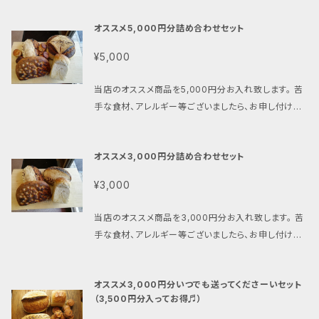
機クランベリー＆ビターオレンジカンパーニュ＞ サワ
日常の食事に取り入れて頂きたいと思い、ハルの人気
ず「お試しカンパーニュ（送料無料）」等をご注文頂き、
ードゥカンパーニュ生地に、有機クランベリーと、愛媛
商品を定期的にお届けする「パンの定期便」の内容を
オススメ5,000円分詰め合わせセット
ご納得の上ご注文下さい。よろしくお願い致しますm(_
県で環境保全型農業と地域づくりに取り組む生産者団
見直しました！ パンの種類はハルにお任せください。
_)m ***********************************
体「無茶々園」の農家が栽培したビターオレンジを入れ
¥5,000
定番商品ばかりでなく、季節のパンも入ります！ また、
**************************************
たおやつカンパーニュです。コーヒー、紅茶と共にお楽
お客様のお誕生日月には、クープアートのデザインカ
*************************** 国産小麦を使
しみ下さい。 https://vegan.bagelya-haru.shop/i
当店のオススメ商品を5,000円分お入れ致します。 苦
ンパーニュ（大）をサービスで1個、通常お送りする商品
い、伝統製法のサワードゥで仕込み、富士山溶岩窯で焼
tems/132986198 ＜八重山本黒糖と有機ココナッツ
手な食材、アレルギー等ございましたら、お申し付け下
とは別にお入れ致します！ご注文時備考欄に、お誕生
き上げるパンは、風味よく消化よく、日持ちもします。そ
のカンパーニュ＞ 本黒糖（添加物が一切入っていない
さい。 ※写真はイメージです。 ◎ご入金が確認されて
日のご連絡をお願い致します。 パンの定期便 〇税込5,
んなパンをより多くのお客様の日常の食事に取り入れ
純粋な原材料と製法によって作られた黒糖）、焙煎した
から一週間以内に発送させて頂きます。 ◎配達時間指
000円セット（毎回5,500円分お入れ致します！お得で
て頂きたいと思い、ハルの人気商品を定期的にお届け
雑穀、有機ココナッツパウダーを生地に入れたカンパー
オススメ3,000円分詰め合わせセット
定ができます。次の時間帯よりお選び下さい。「午前中」
すよ～♬） 「パンの定期便」とは… ハルがこれから大切
する「パンの定期便」の内容を見直しました！ パンの種
ニュです。ふわっと甘く香る黒糖と有機ココナッツ、香ば
「12時～14時」「14時～16時」「18時～20時」。ご指定
にしていきたいサービスです。 良いことづくめの定期
類はハルにお任せください。 定番商品ばかりでなく、季
¥3,000
しい雑穀をお楽しみ頂けます。 https://vegan.bagel
無き場合は、配達時間は無記入で発送させて頂きます。
便。 その① ご注文のわずらわしさが無くなる。 その
節のパンも入ります！ また、お客様のお誕生日月には、
ya-haru.shop/items/142939349 ＜信州福味鶏
◎夏期は品質保持のため、「冷蔵便」または「冷凍便」で
② お好みに合ったパンが定期的にお手元に届く安心
クープアートのデザインカンパーニュ（大）をサービス
当店のオススメ商品を3,000円分お入れ致します。 苦
のモモ肉リエット＞ 東御市（とうみし）で自家製の無添
の発送をオススメしております。ご希望のお客様は下記
感。 その③ 季節商品も届くワクワク感。 その④ 通
で1個、通常お送りする商品とは別にお入れ致します！
手な食材、アレルギー等ございましたら、お申し付け下
加ソーセージやハムを味わえるビストロ「自家製ソーセ
より追加でご注文をお願い致します。 https://vegan.
販ページに載っていないお楽しみパンが届くことも！ そ
ご注文時備考欄に、お誕生日のご連絡をお願い致しま
さい。 ※写真はイメージです。 ◎ご入金が確認されて
ージハム男」が作る、保存料などの添加物を一切使わ
bagelya-haru.shop/items/40500525
の⑤ パンが定番化すると、日々の献立を考えるのが
す。 パンの定期便 〇税込3,000円セット（毎回3,500
から一週間以内に発送させて頂きます。 ◎配達時間指
ない自家製鶏モモ肉のリエットです。 https://vegan.
楽に！ その⑥ 毎回500円分多く入っていてお得!! ハ
オススメ3,000円分いつでも送ってくださーいセット
円分お入れ致します！お得ですよ～♬ 写真は一例で
定ができます。次の時間帯よりお選び下さい。「午前中」
bagelya-haru.shop/items/95711114 ＜オリーブ
ルとしても、ご注文でお作りできるので、大切な食材を
（3,500円分入ってお得♬）
す。） 「パンの定期便」とは… ハルがこれから大切にし
「12時～14時」「14時～16時」「18時～20時」。ご指定
ブルスケッタ＞ カンパーニュ、バゲット、クラッカーにの
ムダにすることがありません。 ハルのパンは、長野県産