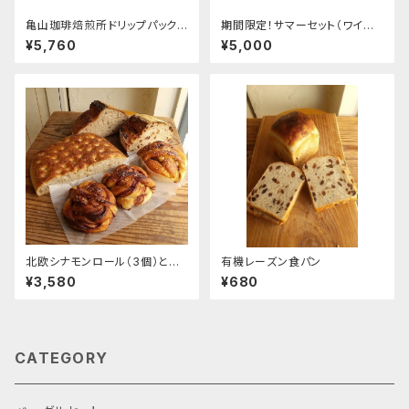
亀山珈琲焙煎所ドリップパック
期間限定！サマーセット（ワイン
（36個 @160円／パック）
にぴったりの食材も同梱します！
¥5,760
¥5,000
冷蔵便でお送り致します。）
北欧シナモンロール（3個）とサ
有機レーズン食パン
ワードゥブレッドのセット
¥3,580
¥680
CATEGORY