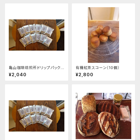
亀山珈琲焙煎所ドリップパック
有機紅茶スコーン（10個）
（12個 ＠170円／パック）
¥2,040
¥2,800