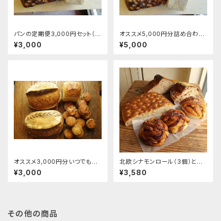
パンの定期便3,000円セット（月
オススメ5,000円分詰め合わせ
1回お届け！毎回3,500円分入っ
セット
¥3,000
¥5,000
てお得ですよ～♬ 発送先は日
本全国！写真は一例です。）
オススメ3,000円分いつでも送
北欧シナモンロール（3個）とサ
ってくださーいセット（3,500円
ワードゥブレッドのセット
¥3,000
¥3,580
分入ってお得♬）
その他の商品