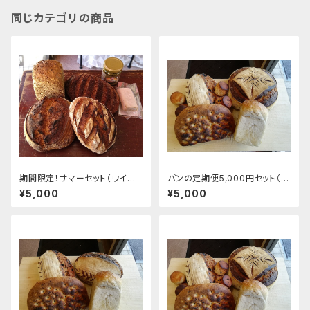
同じカテゴリの商品
期間限定！サマーセット（ワイン
パンの定期便5,000円セット（月
にぴったりの食材も同梱します！
1回お届け！毎回5,500円分入っ
¥5,000
¥5,000
冷蔵便でお送り致します。）
てお得ですよ～♬ 発送先は日
本全国！写真のセットは一例で
す。）